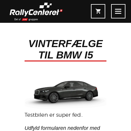
VINTERFÆLGE
TIL BMW I5
Forside
Shop
Fælgoversigt
Information & Service
Kontakt
Testbilen er super fed..
Fælgkonfigurator
Udfyld formularen nedenfor med