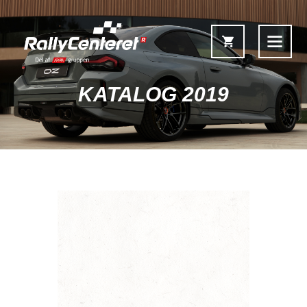
KATALOG 2019
Forside
Shop
Fælgoversigt
Information & Service
Kontakt
Fælgkonfigurator