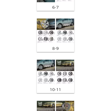
6-7
8-9
10-11