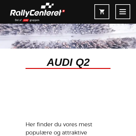
AUDI Q2
Forside
Shop
Fælgoversigt
Information & Service
Kontakt
Fælgkonfigurator
Her finder du vores mest
populære og attraktive