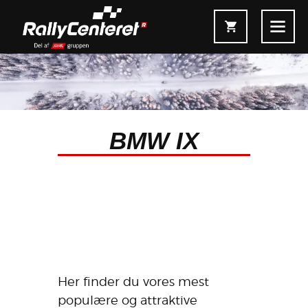
BMW IX
Forside
Shop
Fælgoversigt
Information & Service
Kontakt
Fælgkonfigurator
Her finder du vores mest
populære og attraktive