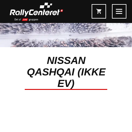
NISSAN
Forside
QASHQAI (IKKE
Shop
EV)
Fælgoversigt
Information & Service
Kontakt
Fælgkonfigurator