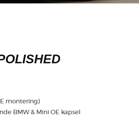
 POLISHED
OE montering)
ende BMW & Mini OE kapsel