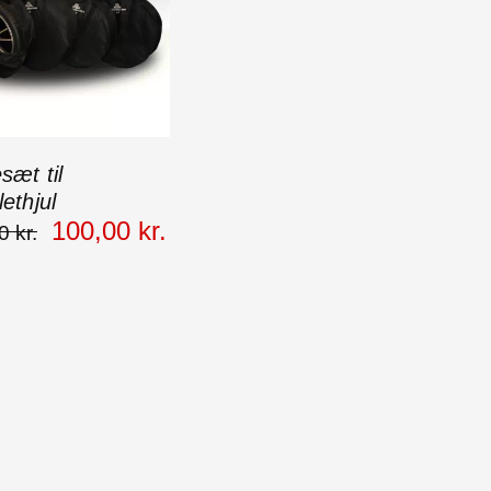
sæt til
ethjul
100
,
00
kr.
0
kr.