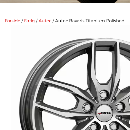
Forside
/
Fælg
/
Autec
/ Autec Bavaris Titanium Polished