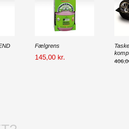
 END
Fælgrens
Taske
kompl
145
,
00
kr.
406
,
0