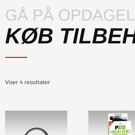
GÅ PÅ OPDAGE
KØB TILBE
Viser 4 resultater