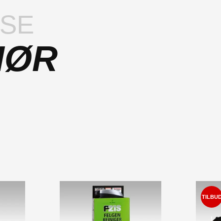
LSE
HØR
TILBU
!