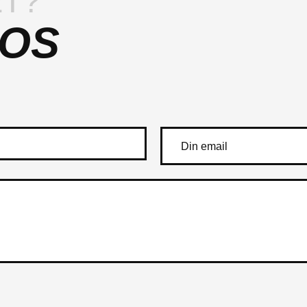
T?
 OS