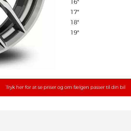
16"
17"
18"
19"
Tryk her for at se priser og om fælgen passer til din bil