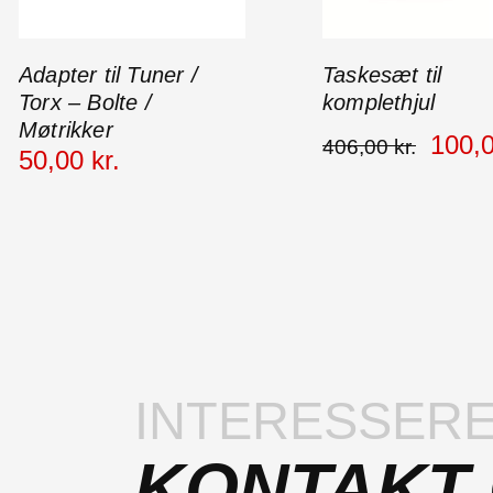
Adapter til Tuner /
Taskesæt til
Torx – Bolte /
komplethjul
Møtrikker
100
,
406
,
00
kr.
50
,
00
kr.
INTERESSERE
KONTAKT