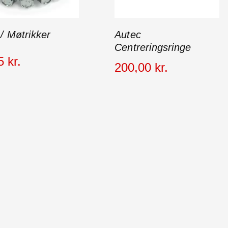
 / Møtrikker
Autec
Centreringsringe
5
kr.
200
,
00
kr.