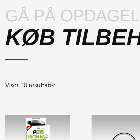
GÅ PÅ OPDAGE
KØB TILBE
Viser 10 resultater