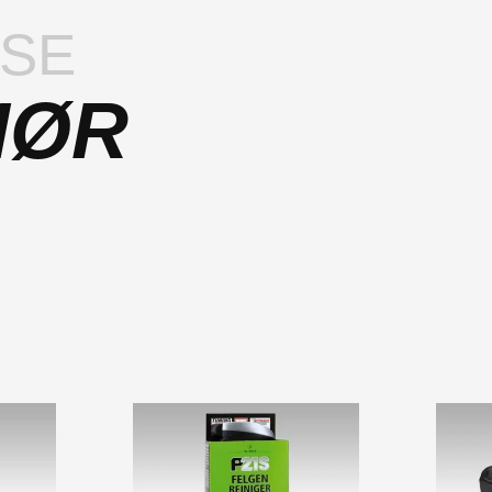
LSE
HØR