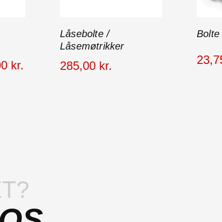
Låsebolte /
Bolte
Låsemøtrikker
23
,
7
00
kr.
285
,
00
kr.
T?
 OS