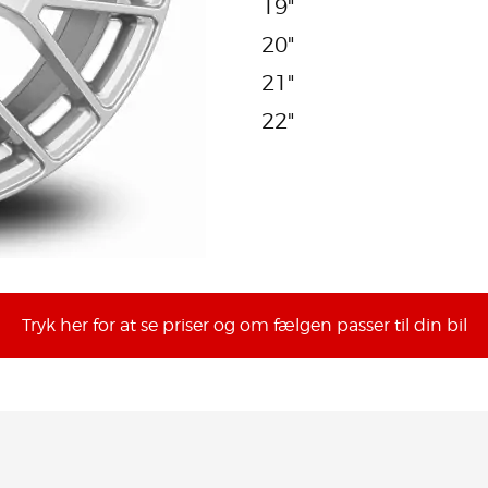
19"
20"
21"
22"
Tryk her for at se priser og om fælgen passer til din bil