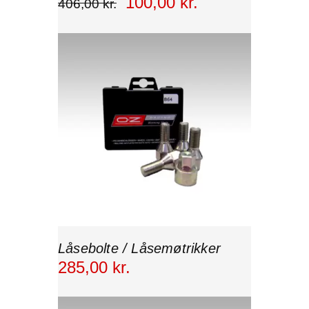
100
,
00
kr.
406
,
00
kr.
Låsebolte / Låsemøtrikker
285
,
00
kr.