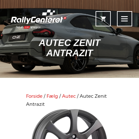
AUTEC ZENIT
ANTRAZIT
Forside
Shop
Fælgoversigt
Forside
/
Fælg
/
Autec
/ Autec Zenit
Information & Service
Antrazit
Kontakt
Fælgkonfigurator