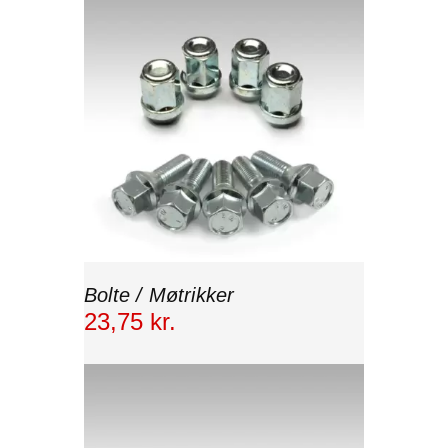
Bolte / Møtrikker
23
,
75
kr.