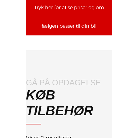
Tryk her for at se priser og om
fælgen passer til din bil
GÅ PÅ OPDAGELSE
KØB
TILBEHØR
Viser 2 resultater