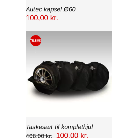
Autec kapsel Ø60
100
,
00
kr.
TILBUD
!
Taskesæt til komplethjul
100
,
00
kr.
406
,
00
kr.