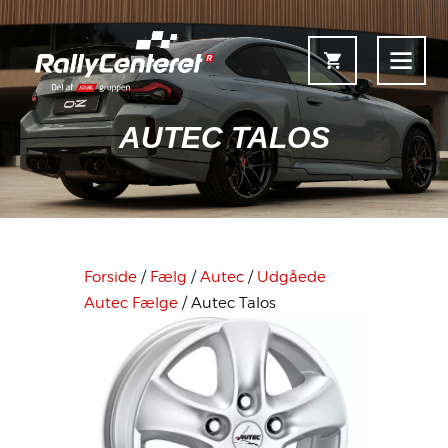
AUTEC TALOS
Forside
Shop
Forside
/
Fælg
/
Autec
/
Udgåede
Fælgoversigt
Autec Fælge
/ Autec Talos
Information & Service
Kontakt
Fælgkonfigurator