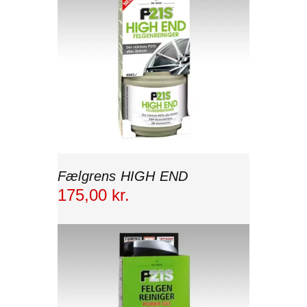
Fælgrens HIGH END
175
,
00
kr.