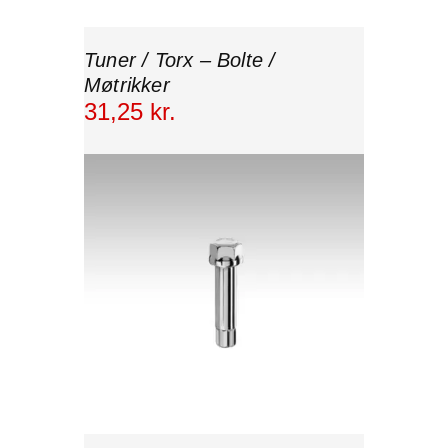
Tuner / Torx – Bolte /
Møtrikker
31
,
25
kr.