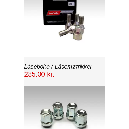
Låsebolte / Låsemøtrikker
285
,
00
kr.