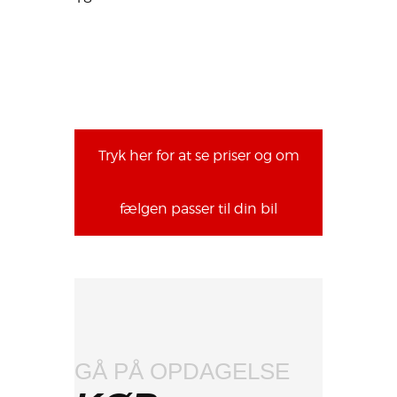
Tryk her for at se priser og om
fælgen passer til din bil
GÅ PÅ OPDAGELSE