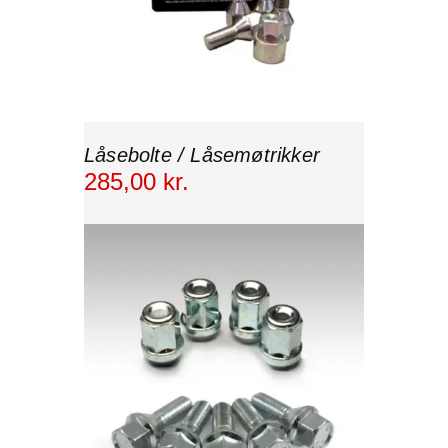
Låsebolte / Låsemøtrikker
285
,
00
kr.