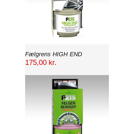
Fælgrens HIGH END
175
,
00
kr.