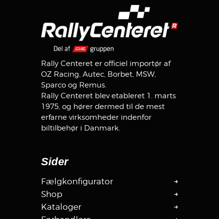
Rally Centeret er officiel importør af
OZ Racing, Autec, Borbet, MSW,
Sparco og Remus.
Rally Centeret blev etableret 1. marts
1975, og hører dermed til de mest
erfarne virksomheder indenfor
biltilbehør i Danmark.
Sider
Fælgkonfigurator
Shop
Kataloger