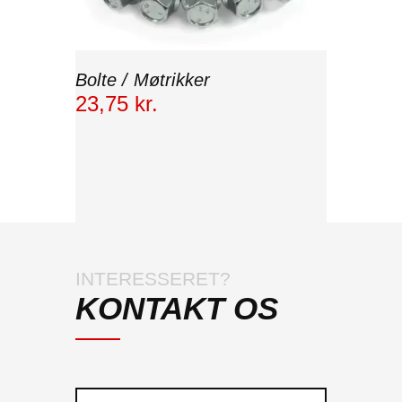
Bolte / Møtrikker
23
,
75
kr.
INTERESSERET?
KONTAKT OS