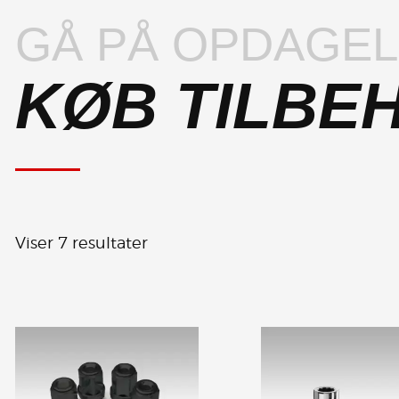
GÅ PÅ OPDAGE
KØB TILBE
Viser 7 resultater