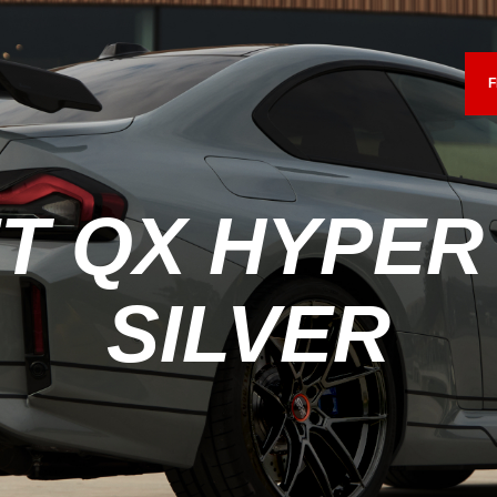
Forside
F
Shop
Fælgoversigt
Information &
T QX HYPER
Service
SILVER
Kontakt
Fælgkonfigurator