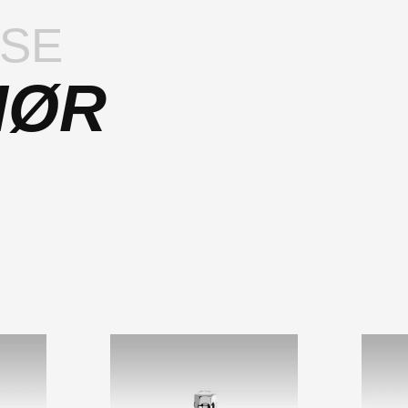
LSE
HØR