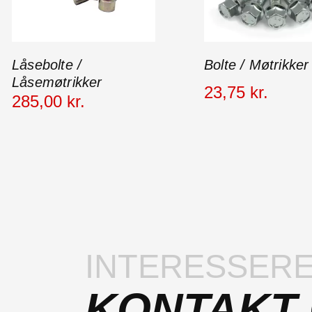
Låsebolte /
Bolte / Møtrikker
Låsemøtrikker
23
,
75
kr.
285
,
00
kr.
INTERESSERE
KONTAKT