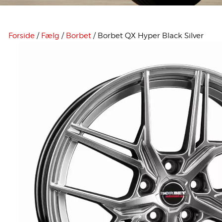
Forside
/
Fælg
/
Borbet
/ Borbet QX Hyper Black Silver