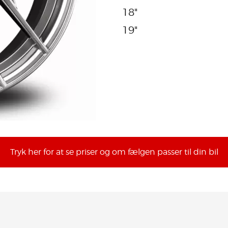
18"
19"
Tryk her for at se priser og om fælgen passer til din bil