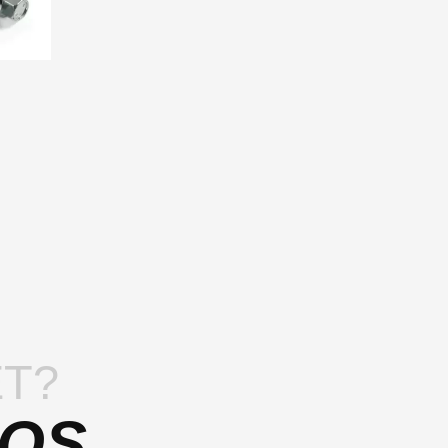
T?
 OS