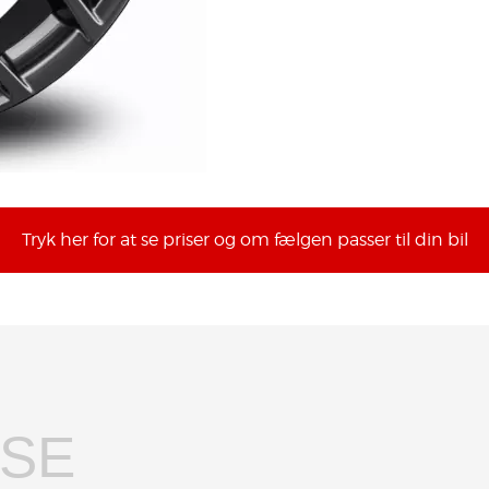
Tryk her for at se priser og om fælgen passer til din bil
LSE