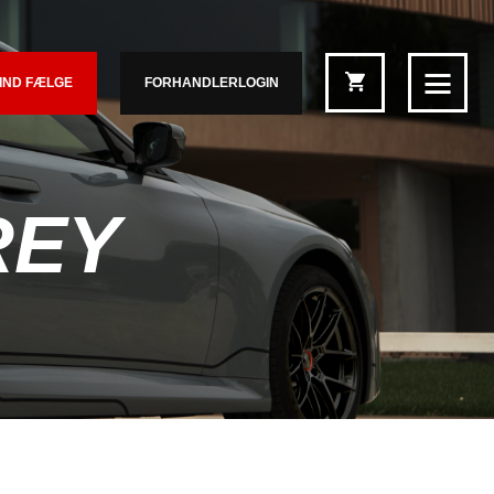
IND FÆLGE
FORHANDLERLOGIN
REY