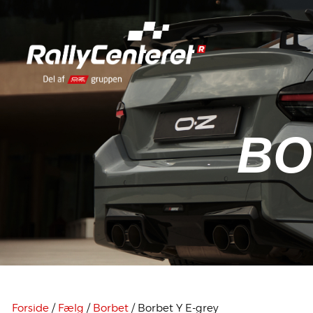
BO
Forside
/
Fælg
/
Borbet
/ Borbet Y E-grey