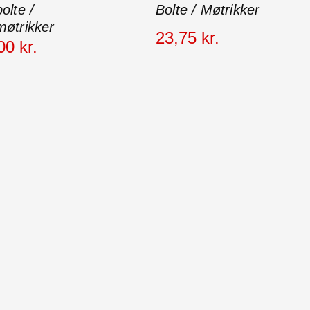
olte /
Bolte / Møtrikker
øtrikker
23
,
75
kr.
00
kr.