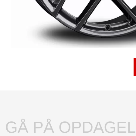
GÅ PÅ OPDAGE