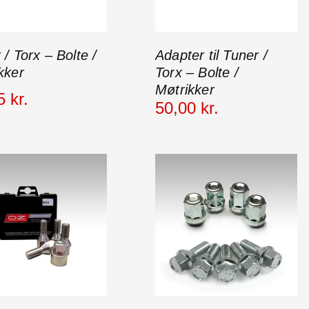
 / Torx – Bolte /
Adapter til Tuner /
kker
Torx – Bolte /
Møtrikker
5
kr.
50
,
00
kr.