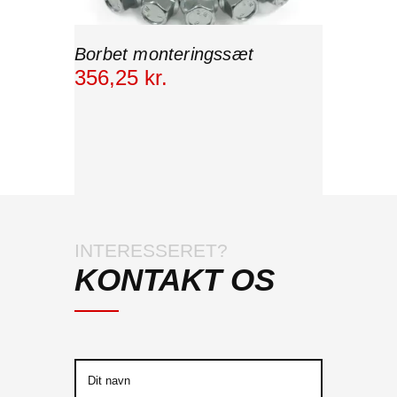
Borbet monteringssæt
356
,
25
kr.
INTERESSERET?
KONTAKT OS