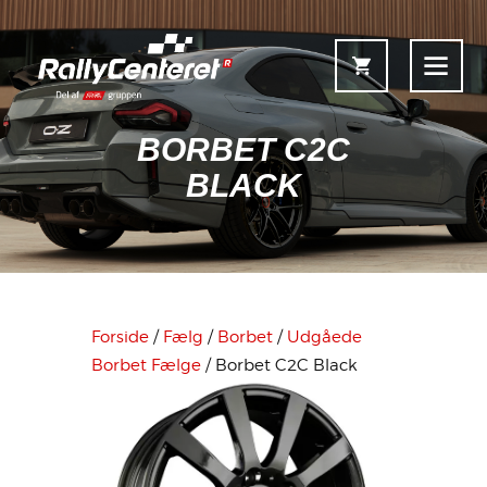
BORBET C2C
BLACK
Forside
Shop
Fælgoversigt
Forside
/
Fælg
/
Borbet
/
Udgåede
Information & Service
Borbet Fælge
/ Borbet C2C Black
Kontakt
Fælgkonfigurator