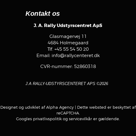
Kontakt os
J. A. Rally Udstyrscentret ApS
Glasmagervej 11
4684 Holmegaard
Tlf.
+45 55 54 50 20
Email:
info@rallycenteret.dk
CVR-nummer: 52860318
J.A RALLY-UDSTYRSCENTERET APS ©2026
Designet og udviklet af Alpha Agency
| Dette websted er beskyttet af
reCAPTCHA.
Googles
privatlivspolitik
og
servicevilkår
er gældende.