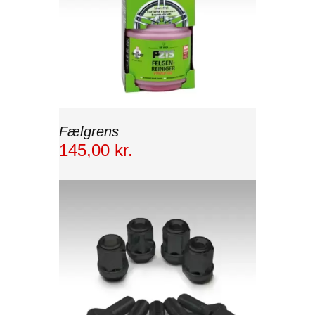
Fælgrens
145
,
00
kr.