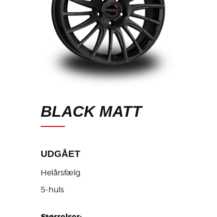
BLACK MATT
UDGÅET
Helårsfælg
5-huls
Størrelser: