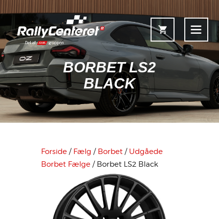
BORBET LS2
BLACK
Forside
Shop
Fælgoversigt
Forside
/
Fælg
/
Borbet
/
Udgåede
Information & Service
Borbet Fælge
/ Borbet LS2 Black
Kontakt
Fælgkonfigurator