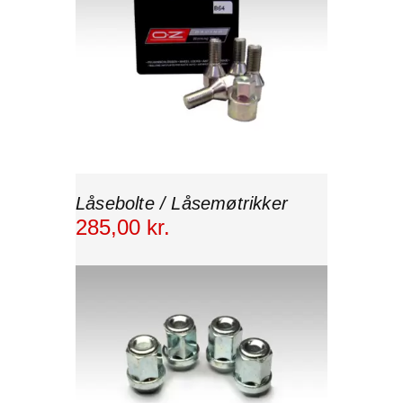
Låsebolte / Låsemøtrikker
285
,
00
kr.