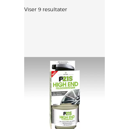
Viser 9 resultater