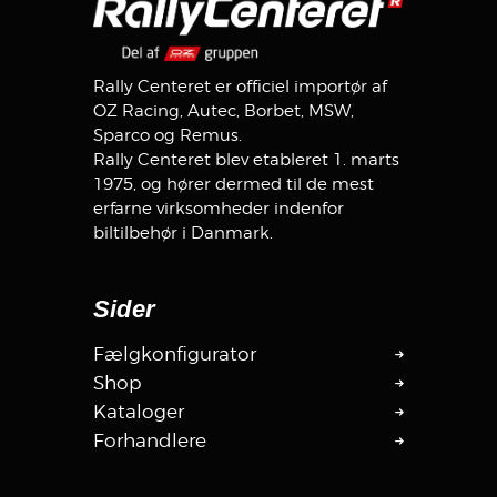
Rally Centeret er officiel importør af
OZ Racing, Autec, Borbet, MSW,
Sparco og Remus.
Rally Centeret blev etableret 1. marts
1975, og hører dermed til de mest
erfarne virksomheder indenfor
biltilbehør i Danmark.
Sider
Fælgkonfigurator
Shop
Kataloger
Forhandlere