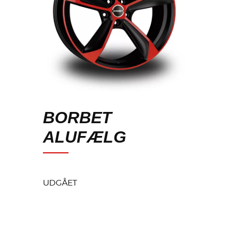
BORBET
ALUFÆLG
UDGÅET