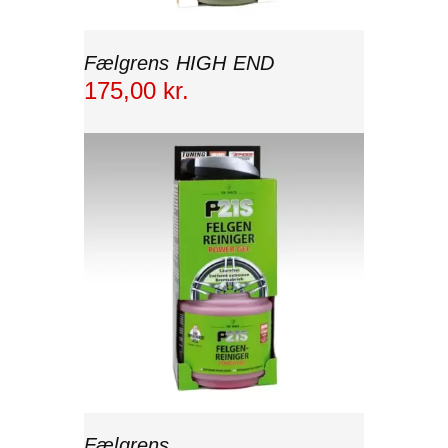
Fælgrens HIGH END
175
,
00
kr.
Fælgrens