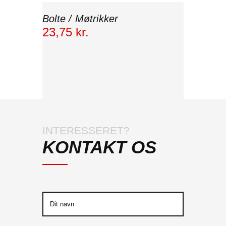
Bolte / Møtrikker
23
,
75
kr.
INTERESSERET?
KONTAKT OS