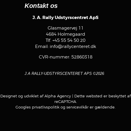
Kontakt os
J. A. Rally Udstyrscentret ApS
Glasmagervej 11
4684 Holmegaard
Tlf.
+45 55 54 50 20
Email:
info@rallycenteret.dk
CVR-nummer: 52860318
J.A RALLY-UDSTYRSCENTERET APS ©2026
Designet og udviklet af Alpha Agency
| Dette websted er beskyttet af
reCAPTCHA.
Googles
privatlivspolitik
og
servicevilkår
er gældende.