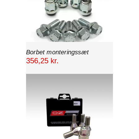
Borbet monteringssæt
356
,
25
kr.