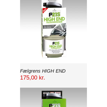
Fælgrens HIGH END
175
,
00
kr.