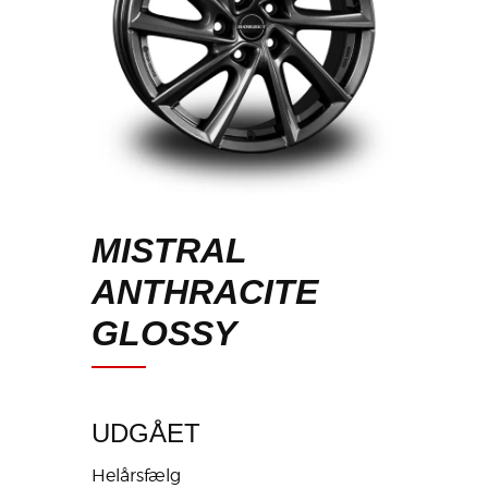
MISTRAL
ANTHRACITE
GLOSSY
UDGÅET
Helårsfælg