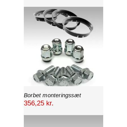
Borbet monteringssæt
356
,
25
kr.