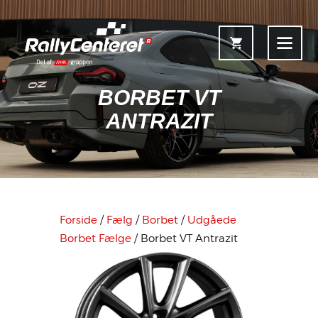
BORBET VT
ANTRAZIT
Forside
Shop
Fælgoversigt
Forside
/
Fælg
/
Borbet
/
Udgåede
Information & Service
Borbet Fælge
/ Borbet VT Antrazit
Kontakt
Fælgkonfigurator