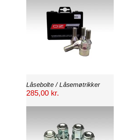
Låsebolte / Låsemøtrikker
285
,
00
kr.