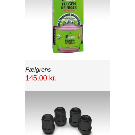
Fælgrens
145
,
00
kr.