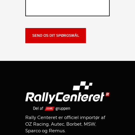
Rally Centeret er officiel importør af
OZ Racing, Autec, Borbet, MSW,
Sparco og Remus.