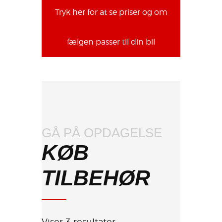
Tryk her for at se priser og om
fælgen passer til din bil
GÅ PÅ OPDAGELSE
KØB
TILBEHØR
Viser 3 resultater