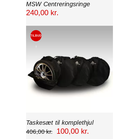
MSW Centreringsringe
240
,
00
kr.
TILBUD
!
Taskesæt til komplethjul
100
,
00
kr.
406
,
00
kr.