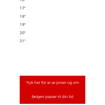
17"
18"
19"
20"
21"
Tryk her for at se priser og om
fælgen passer til din bil