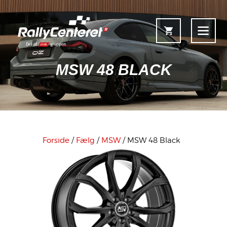
MSW 48 BLACK
Forside
Shop
Forside
/
Fælg
/
MSW
/ MSW 48 Black
Fælgoversigt
Information & Service
Kontakt
Fælgkonfigurator