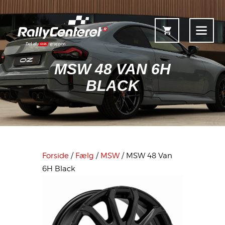
MSW 48 VAN 6H
BLACK
Forside
Shop
Fælgoversigt
Forside
/
Fælg
/
MSW
/ MSW 48 Van
Information & Service
6H Black
Kontakt
Fælgkonfigurator