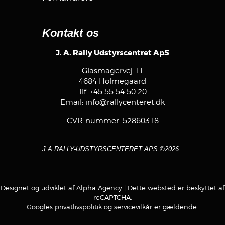
Kontakt os
J. A. Rally Udstyrscentret ApS
Glasmagervej 11
4684 Holmegaard
Tlf.
+45 55 54 50 20
Email:
info@rallycenteret.dk
CVR-nummer: 52860318
J.A RALLY-UDSTYRSCENTERET APS ©2026
Designet og udviklet af Alpha Agency
| Dette websted er beskyttet af
reCAPTCHA.
Googles
privatlivspolitik
og
servicevilkår
er gældende.