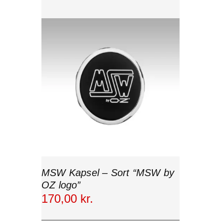
MSW Kapsel – Sort “MSW by
OZ logo”
170
,
00
kr.