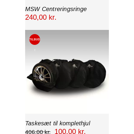
MSW Centreringsringe
240
,
00
kr.
TILBUD
!
Taskesæt til komplethjul
100
,
00
kr.
406
,
00
kr.