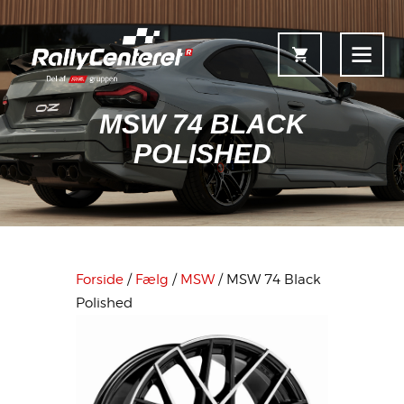
MSW 74 BLACK
POLISHED
Forside
Shop
Fælgoversigt
Forside
/
Fælg
/
MSW
/ MSW 74 Black
Information & Service
Polished
Kontakt
Fælgkonfigurator