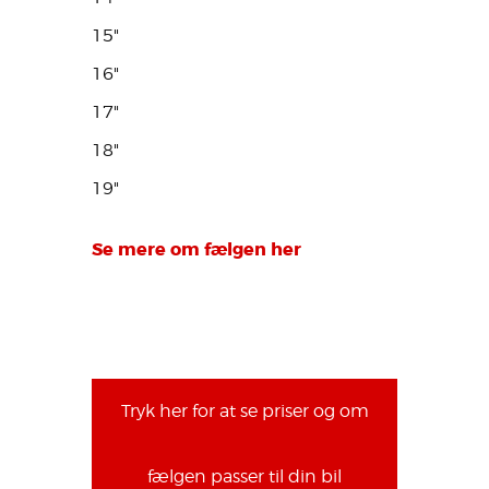
15"
16"
17"
18"
19"
Se mere om fælgen her
Tryk her for at se priser og om
fælgen passer til din bil