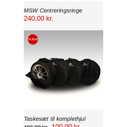
MSW Centreringsringe
240
,
00
kr.
TILBUD
!
Taskesæt til komplethjul
100
,
00
kr.