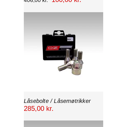
406
,
00
kr.
Låsebolte / Låsemøtrikker
285
,
00
kr.