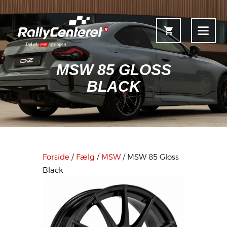
MSW 85 GLOSS
BLACK
Forside
Shop
Fælgoversigt
Forside
/
Fælg
/
MSW
/ MSW 85 Gloss
Information & Service
Black
Kontakt
Fælgkonfigurator