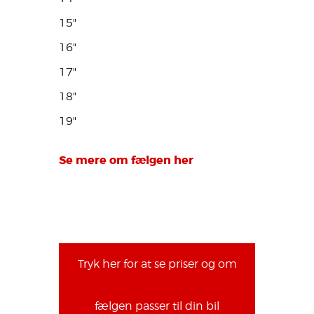
15"
16"
17"
18"
19"
Se mere om fælgen her
Tryk her for at se priser og om
fælgen passer til din bil