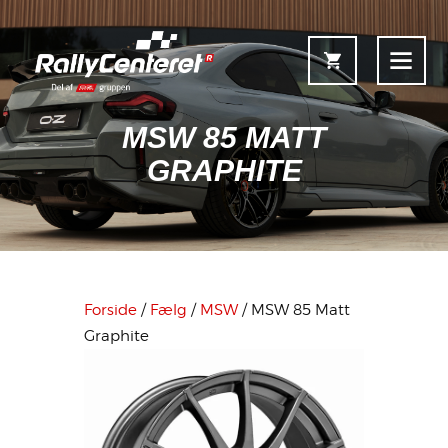
MSW 85 MATT
GRAPHITE
Forside
Shop
Fælgoversigt
Forside
/
Fælg
/
MSW
/ MSW 85 Matt
Information & Service
Graphite
Kontakt
Fælgkonfigurator