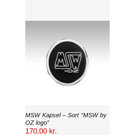
MSW Kapsel – Sort “MSW by
OZ logo”
170
,
00
kr.