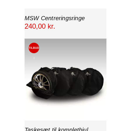
MSW Centreringsringe
240
,
00
kr.
TILBUD
!
Taskesæt til komplethjul