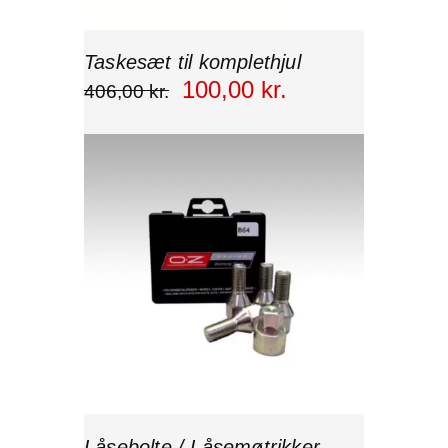
Taskesæt til komplethjul
100
,
00
kr.
406
,
00
kr.
Låsebolte / Låsemøtrikker