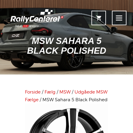
MSW SAHARA 5
BLACK POLISHED
Forside
Shop
Fælgoversigt
Forside
/
Fælg
/
MSW
/
Udgåede MSW
Information & Service
Fælge
/ MSW Sahara 5 Black Polished
Kontakt
Fælgkonfigurator