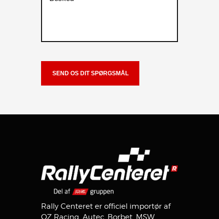
Rally Centeret er officiel importør af
OZ Racing, Autec, Borbet, MSW,