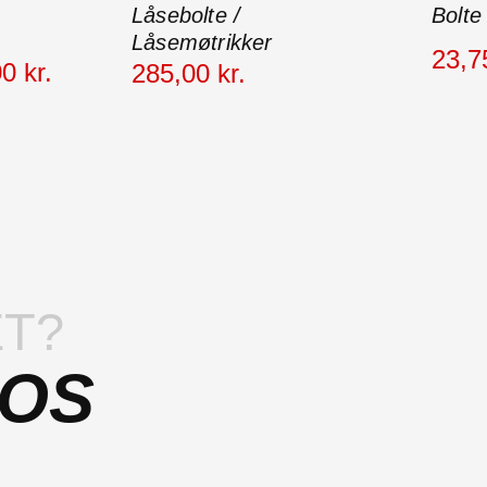
Låsebolte /
Bolte
Låsemøtrikker
23
,
7
00
kr.
285
,
00
kr.
T?
 OS