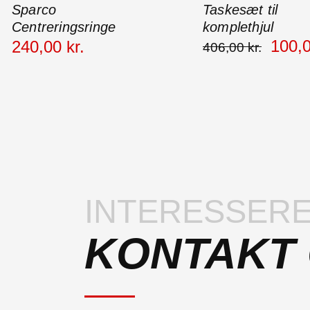
Sparco
Taskesæt til
Centreringsringe
komplethjul
100
,
240
,
00
kr.
406
,
00
kr.
INTERESSERE
KONTAKT