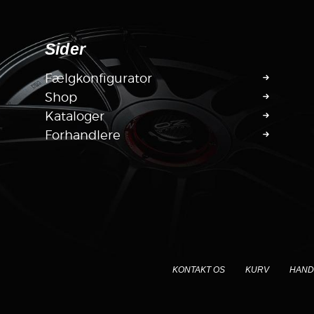
Sider
Fælgkonfigurator
Shop
Kataloger
Forhandlere
KONTAKT OS
KURV
HAND