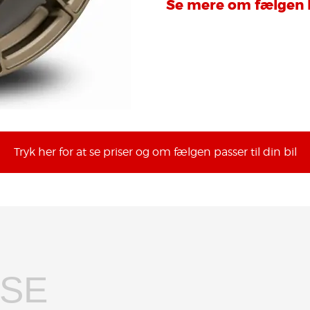
Se mere om fælgen 
Tryk her for at se priser og om fælgen passer til din bil
LSE