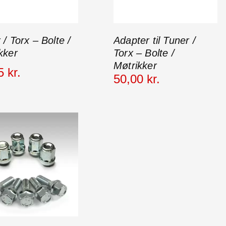
 / Torx – Bolte /
Adapter til Tuner /
kker
Torx – Bolte /
Møtrikker
5
kr.
50
,
00
kr.