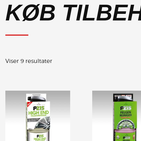
KØB TILBE
Viser 9 resultater