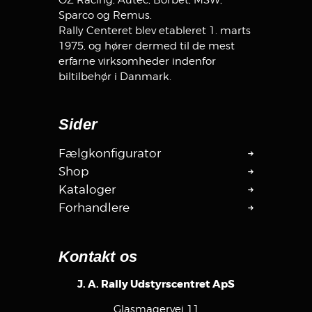
OZ Racing, Autec, Borbet, MSW,
Sparco og Remus.
Rally Centeret blev etableret 1. marts
1975, og hører dermed til de mest
erfarne virksomheder indenfor
biltilbehør i Danmark.
Sider
Fælgkonfigurator
Shop
Kataloger
Forhandlere
Kontakt os
J. A. Rally Udstyrscentret ApS
Glasmagervej 11