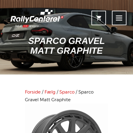
SPARCO GRAVEL
MATT GRAPHITE
Forside
Shop
Fælgoversigt
Forside
/
Fælg
/
Sparco
/ Sparco
Information & Service
Gravel Matt Graphite
Kontakt
Fælgkonfigurator