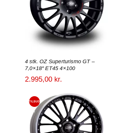
4 stk. OZ Superturismo GT –
7,0×18″ ET45 4×100
2.995
,
00
kr.
TILBUD
!