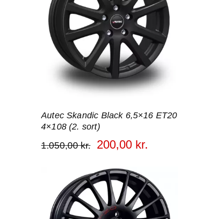
Autec Skandic Black 6,5×16 ET20
4×108 (2. sort)
200
,
00
kr.
1.050
,
00
kr.