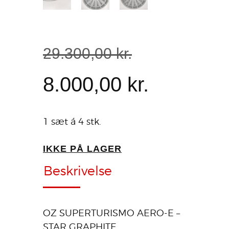
29.300
,
00
kr.
8.000
,
00
kr.
1 sæt á 4 stk.
IKKE PÅ LAGER
Beskrivelse
OZ SUPERTURISMO AERO-E –
STAR GRAPHITE