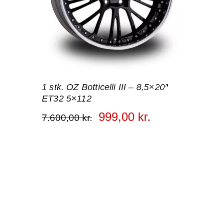
1 stk. OZ Botticelli III – 8,5×20″
ET32 5×112
999
,
00
kr.
7.600
,
00
kr.