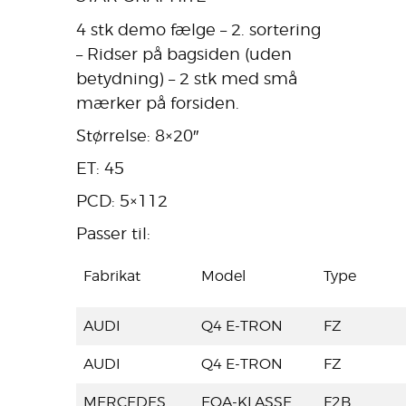
4 stk demo fælge – 2. sortering
– Ridser på bagsiden (uden
betydning) – 2 stk med små
mærker på forsiden.
Størrelse: 8×20″
ET: 45
PCD: 5×112
Passer til:
Fabrikat
Model
Type
AUDI
Q4 E-TRON
FZ
AUDI
Q4 E-TRON
FZ
MERCEDES
EQA-KLASSE
F2B