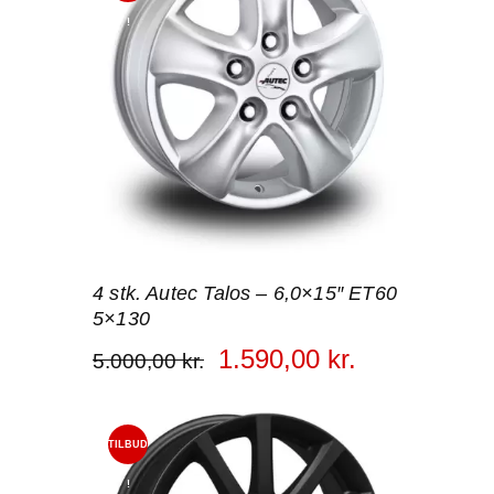
!
4 stk. Autec Talos – 6,0×15″ ET60
5×130
1.590
,
00
kr.
5.000
,
00
kr.
TILBUD
!