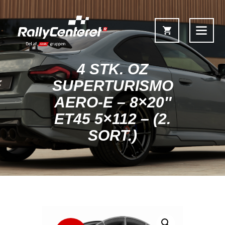
4 STK. OZ
SUPERTURISMO
AERO-E – 8×20″
Forside
ET45 5×112 – (2.
Shop
SORT.)
Fælgoversigt
Information & Service
Kontakt
Fælgkonfigurator