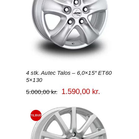
4 stk. Autec Talos – 6,0×15″ ET60
5×130
1.590
,
00
kr.
5.000
,
00
kr.
TILBUD
!