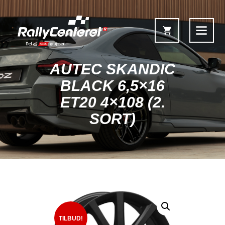
AUTEC SKANDIC
BLACK 6,5×16
ET20 4×108 (2.
Forside
SORT)
Shop
Fælgoversigt
Information & Service
Kontakt
Fælgkonfigurator
TILBUD!