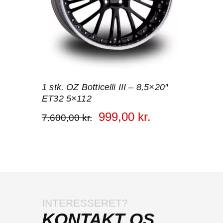
1 stk. OZ Botticelli III – 8,5×20″
ET32 5×112
999
,
00
kr.
7.600
,
00
kr.
INTERESSERET?
KONTAKT OS