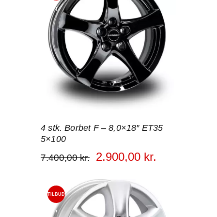
!
4 stk. Borbet F – 8,0×18″ ET35
5×100
2.900
,
00
kr.
7.400
,
00
kr.
TILBUD
!