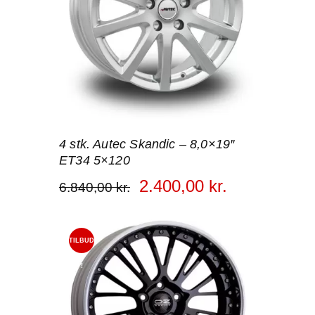
4 stk. Autec Skandic – 8,0×19″
ET34 5×120
2.400
,
00
kr.
6.840
,
00
kr.
TILBUD
!