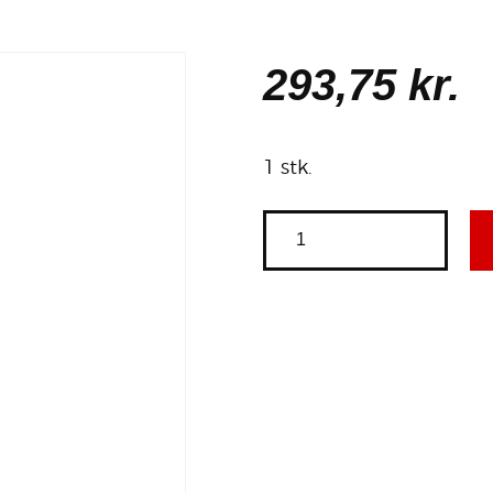
293
,
75
kr.
1 stk.