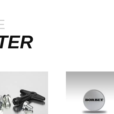
E
TER