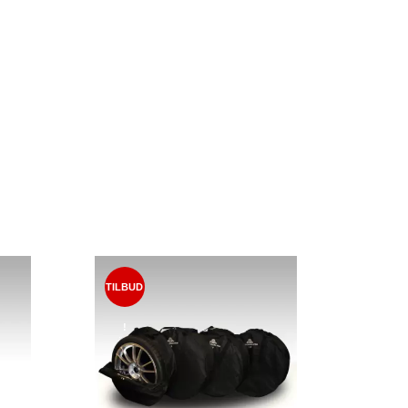
TILBUD
!