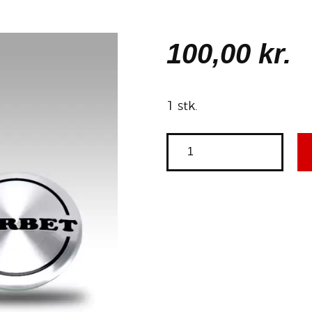
100
,
00
kr.
1 stk.