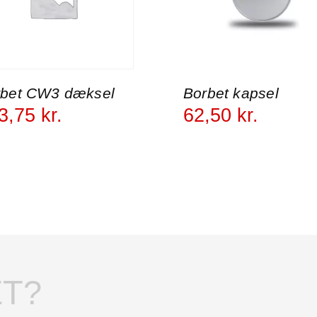
rbet CW3 dæksel
Borbet kapsel
3
,
75
kr.
62
,
50
kr.
T?