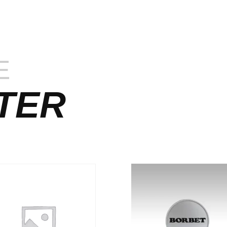
E
TER