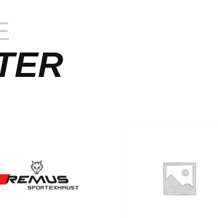
E
TER