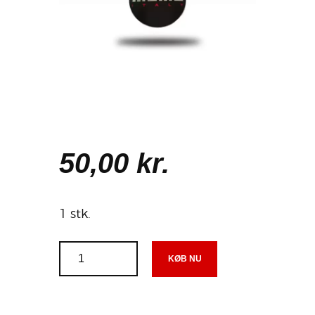
50
,
00
kr.
1 stk.
KØB NU