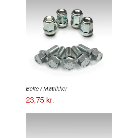
Bolte / Møtrikker
23
,
75
kr.