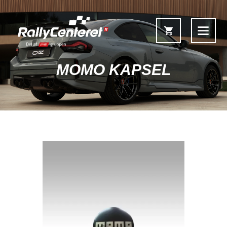
MOMO KAPSEL
Forside
Shop
Fælgoversigt
Information & Service
Kontakt
Fælgkonfigurator