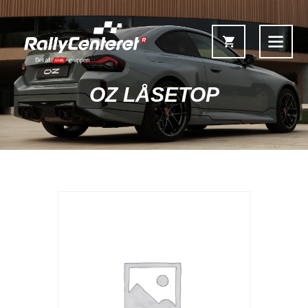
OZ LÅSETOP
Forside
Shop
Fælgoversigt
Information & Service
Kontakt
Fælgkonfigurator