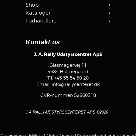
Shop
Kataloger
Forhandlere
Kontakt os
J. A. Rally Udstyrscentret ApS
Glasmagervej 11
4684 Holmegaard
Tlf.
+45 55 54 50 20
Email:
info@rallycenteret.dk
CVR-nummer: 52860318
J.A RALLY-UDSTYRSCENTERET APS ©2026
Designet og udviklet af Alpha Agency
| Dette websted er beskyttet af