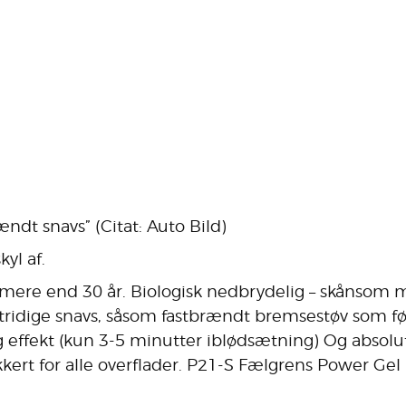
ndt snavs” (Citat: Auto Bild)
yl af.
 i mere end 30 år. Biologisk nedbrydelig – skånsom 
idige snavs, såsom fastbrændt bremsestøv som følge
 effekt (kun 3-5 minutter iblødsætning) Og absolut 
ikkert for alle overflader. P21-S Fælgrens Power Gel