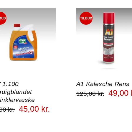
BUD
TILBUD
!
!
 1:100
A1 Kalesche Rens
digblandet
49
,
00
125
,
00
kr.
inklervæske
45
,
00
kr.
00
kr.