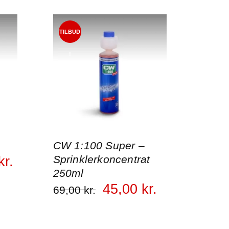
TILBUD
!
CW 1:100 Super –
Sprinklerkoncentrat
kr.
250ml
45
,
00
kr.
69
,
00
kr.