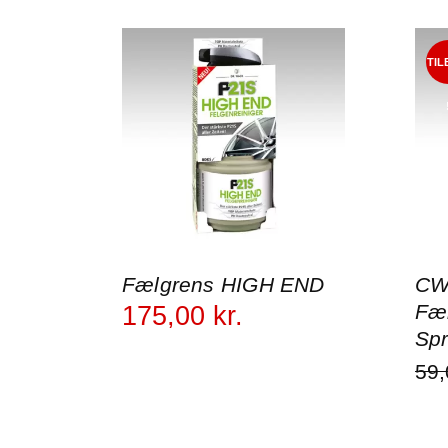
TIL
Fælgrens HIGH END
CW
Fær
175
,
00
kr.
Spr
59
,