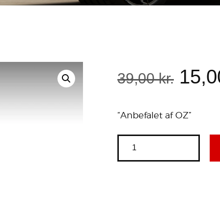
15
,
0
39
,
00
kr.
“Anbefalet af OZ”