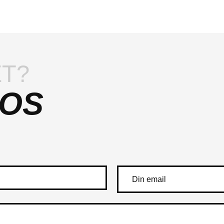
T?
 OS