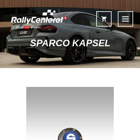
SPARCO KAPSEL
Forside
Shop
Fælgoversigt
Information & Service
Kontakt
Fælgkonfigurator