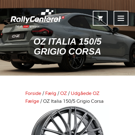
OZ ITALIA 150/5
GRIGIO CORSA
Forside
Shop
Fælgoversigt
Forside
/
Fælg
/
OZ
/
Udgåede OZ
Information & Service
Fælge
/ OZ Italia 150/5 Grigio Corsa
Kontakt
Fælgkonfigurator