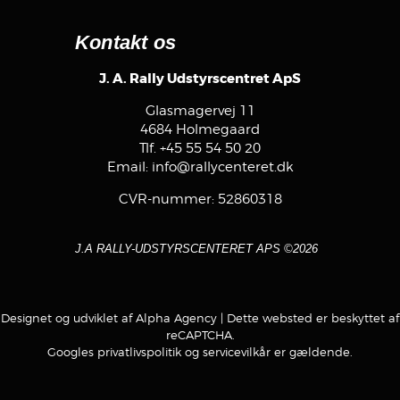
Kontakt os
J. A. Rally Udstyrscentret ApS
Glasmagervej 11
4684 Holmegaard
Tlf.
+45 55 54 50 20
Email:
info@rallycenteret.dk
CVR-nummer: 52860318
J.A RALLY-UDSTYRSCENTERET APS ©2026
Designet og udviklet af Alpha Agency
| Dette websted er beskyttet af
reCAPTCHA.
Googles
privatlivspolitik
og
servicevilkår
er gældende.