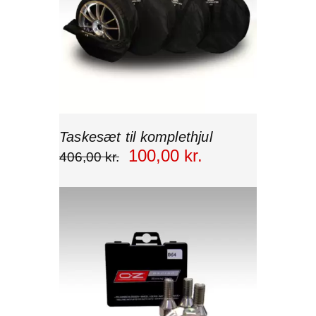
Taskesæt til komplethjul
100
,
00
kr.
406
,
00
kr.