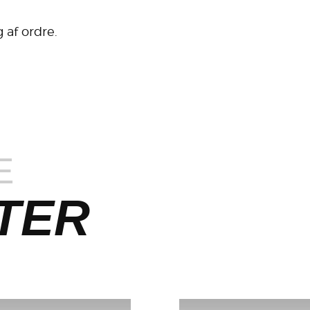
 af ordre.
E
TER