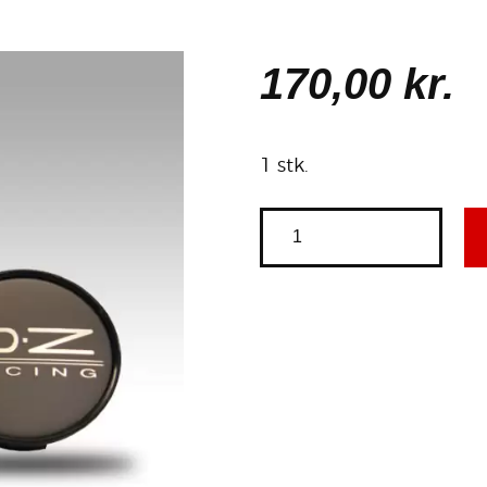
170
,
00
kr.
1 stk.