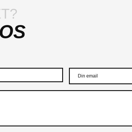
T?
 OS