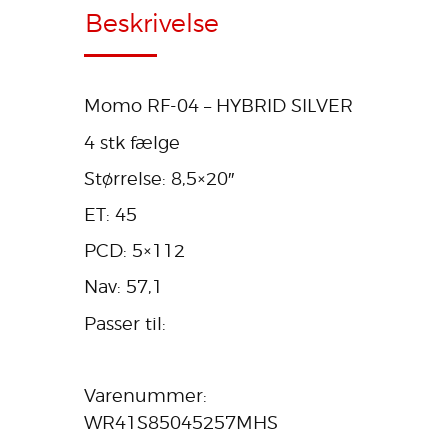
Beskrivelse
Momo RF-04 – HYBRID SILVER
4 stk fælge
Størrelse: 8,5×20″
ET: 45
PCD: 5×112
Nav: 57,1
Passer til:
Varenummer:
WR41S85045257MHS