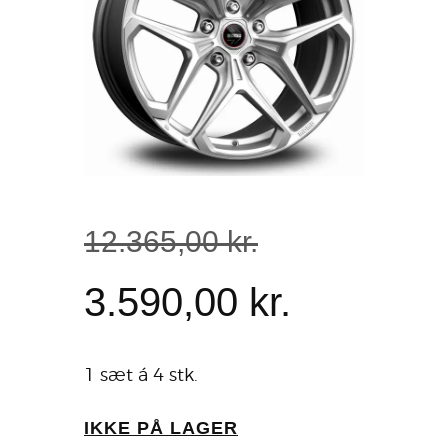
12.365
,
00
kr.
3.590
,
00
kr.
1 sæt á 4 stk.
IKKE PÅ LAGER