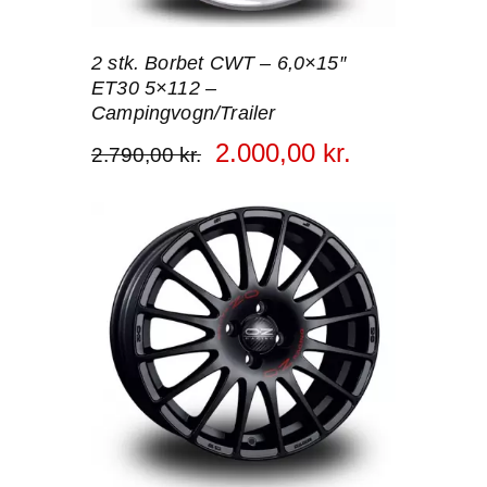
2 stk. Borbet CWT – 6,0×15″
ET30 5×112 –
Campingvogn/Trailer
2.000
,
00
kr.
2.790
,
00
kr.