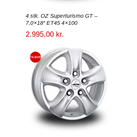
4 stk. OZ Superturismo GT –
7,0×18″ ET45 4×100
2.995
,
00
kr.
TILBUD
!