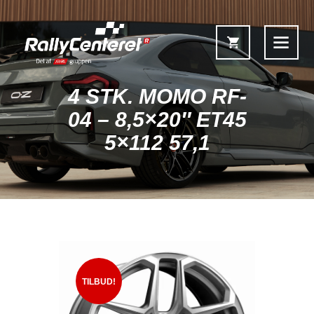
4 STK. MOMO RF-
04 – 8,5×20″ ET45
5×112 57,1
Forside
Shop
Fælgoversigt
Information & Service
Kontakt
Fælgkonfigurator
TILBUD!