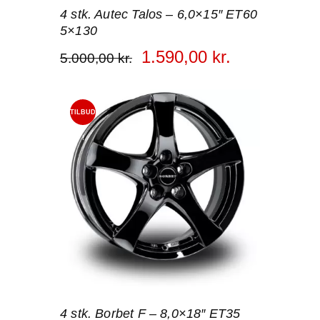
4 stk. Autec Talos – 6,0×15″ ET60
5×130
1.590
,
00
kr.
5.000
,
00
kr.
TILBUD
!
4 stk. Borbet F – 8,0×18″ ET35