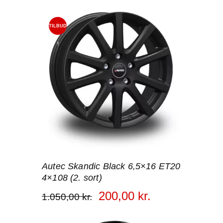
TILBUD
!
Autec Skandic Black 6,5×16 ET20
4×108 (2. sort)
200
,
00
kr.
1.050
,
00
kr.