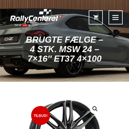
BRUGTE FÆLGE –
4 STK. MSW 24 –
7×16″ ET37 4×100
Forside
Shop
Fælgoversigt
Information & Service
Kontakt
Fælgkonfigurator
TILBUD!