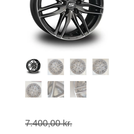
7.400
,
00
kr.