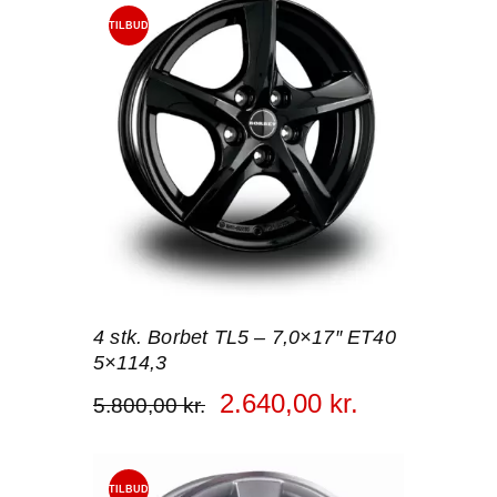
TILBUD
!
4 stk. Borbet TL5 – 7,0×17″ ET40
5×114,3
2.640
,
00
kr.
5.800
,
00
kr.
TILBUD