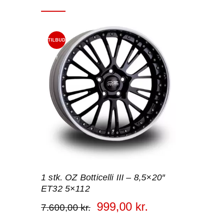
TILBUD
!
1 stk. OZ Botticelli III – 8,5×20″
ET32 5×112
999
,
00
kr.
7.600
,
00
kr.