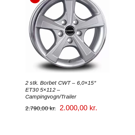
!
2 stk. Borbet CWT – 6,0×15″
ET30 5×112 –
Campingvogn/Trailer
2.000
,
00
kr.
2.790
,
00
kr.